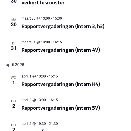
30
verkort lesrooster
NAVIGA
maart 30 @ 13:00
-
15:30
MA
30
Rapportvergaderingen (intern 3, h3)
maart 31 @ 13:00
-
16:15
DI
31
Rapportvergaderingen (intern 4V)
april 2026
april 1 @ 13:00
-
15:15
WO
1
Rapportvergaderingen (intern H4)
april 2 @ 13:00
-
16:15
DO
2
Rapportvergaderingen (intern 5V)
april 2 @ 19:30
-
21:30
DO
2