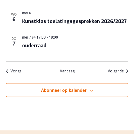
mei 6
WO
6
Kunstklas toelatingsgesprekken 2026/2027
mei 7 @ 17:00
-
18:00
DO
7
ouderraad
Evenementen
Evene
Vorige
Vandaag
Volgende
Abonneer op kalender