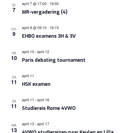
april 7 @ 17:00
-
19:00
DI
7
MR-vergadering (4)
april 9 @ 09:10
-
16:15
DO
9
EHBO examens 3H & 3V
april 10
-
april 12
VR
10
Paris debating tournament
april 11
ZA
11
HSK examen
april 11
-
april 16
ZA
11
Studiereis Rome 4VWO
april 13
-
april 17
MA
13
4VWO studiereizen naar Keulen en Lille