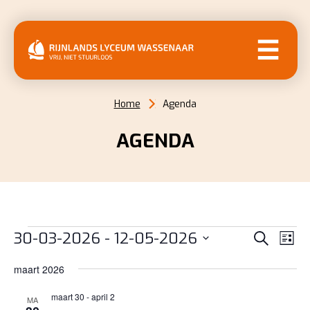
MENU
Home
Agenda
AGENDA
EVENEMENTEN
EVENE
EV
30-03-2026
 - 
12-05-2026
Zoeken
Lijst
WE
ZOEKE
Selecteer
NAV
maart 2026
EN
een
datum.
maart 30
-
april 2
WEERG
MA