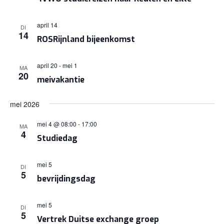
april 14
DI
14
ROSRijnland bijeenkomst
april 20
-
mei 1
MA
20
meivakantie
mei 2026
mei 4 @ 08:00
-
17:00
MA
4
Studiedag
mei 5
DI
5
bevrijdingsdag
mei 5
DI
5
Vertrek Duitse exchange groep