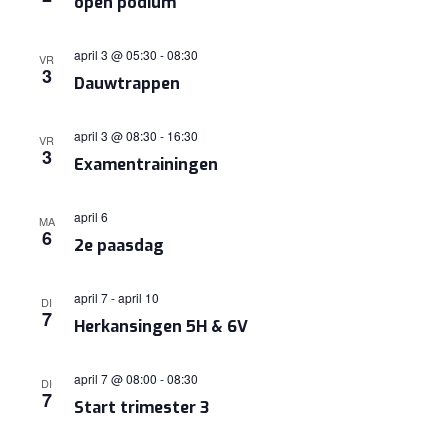
open podium
april 3 @ 05:30
-
08:30
VR
3
Dauwtrappen
april 3 @ 08:30
-
16:30
VR
3
Examentrainingen
april 6
MA
6
2e paasdag
april 7
-
april 10
DI
7
Herkansingen 5H & 6V
april 7 @ 08:00
-
08:30
DI
7
Start trimester 3