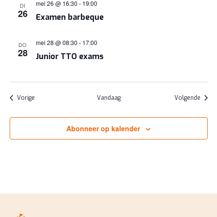
mei 26 @ 16:30
-
19:00
DI
26
Examen barbeque
mei 28 @ 08:30
-
17:00
DO
28
Junior TTO exams
Evenementen
Evene
Vorige
Vandaag
Volgende
Abonneer op kalender