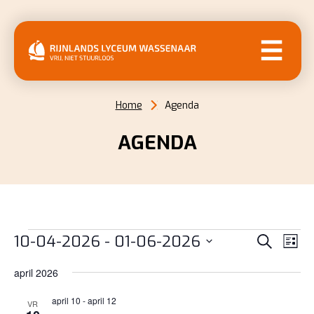
MENU
Home
Agenda
AGENDA
EVENEMENTEN
EVENE
EV
10-04-2026
 - 
01-06-2026
Zoeken
Lijst
WE
ZOEKE
Selecteer
NAV
april 2026
EN
een
datum.
april 10
-
april 12
WEERG
VR