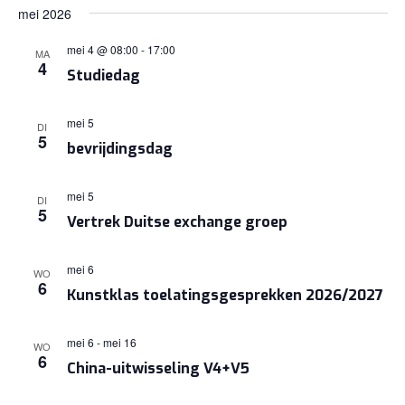
mei 2026
mei 4 @ 08:00
-
17:00
MA
4
Studiedag
mei 5
DI
5
bevrijdingsdag
mei 5
DI
5
Vertrek Duitse exchange groep
mei 6
WO
6
Kunstklas toelatingsgesprekken 2026/2027
mei 6
-
mei 16
WO
6
China-uitwisseling V4+V5