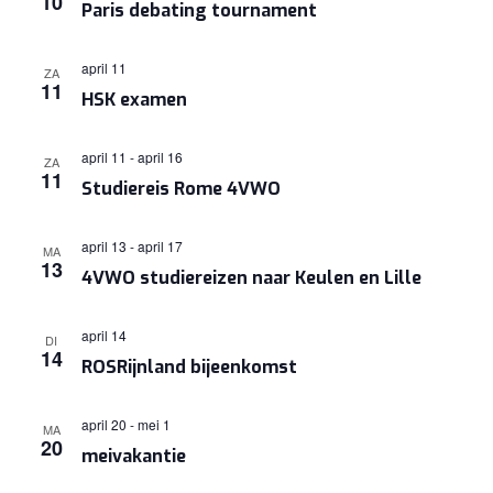
10
Paris debating tournament
NAVIGA
april 11
ZA
11
HSK examen
april 11
-
april 16
ZA
11
Studiereis Rome 4VWO
april 13
-
april 17
MA
13
4VWO studiereizen naar Keulen en Lille
april 14
DI
14
ROSRijnland bijeenkomst
april 20
-
mei 1
MA
20
meivakantie