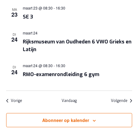
maart 23 @ 08:30
-
16:30
MA
23
SE 3
maart 24
DI
24
Rijksmuseum van Oudheden 6 VWO Grieks en
Latijn
maart 24 @ 08:30
-
16:30
DI
24
RMO-examenrondleiding 6 gym
Evenementen
Evene
Vorige
Vandaag
Volgende
Abonneer op kalender