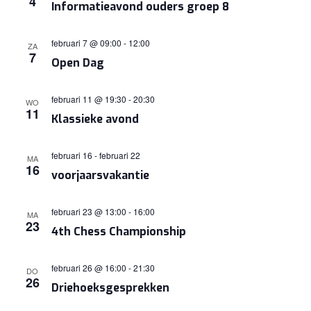
4
Informatieavond ouders groep 8
NAVIGA
februari 7 @ 09:00
-
12:00
ZA
7
Open Dag
februari 11 @ 19:30
-
20:30
WO
11
Klassieke avond
februari 16
-
februari 22
MA
16
voorjaarsvakantie
februari 23 @ 13:00
-
16:00
MA
23
4th Chess Championship
februari 26 @ 16:00
-
21:30
DO
26
Driehoeksgesprekken