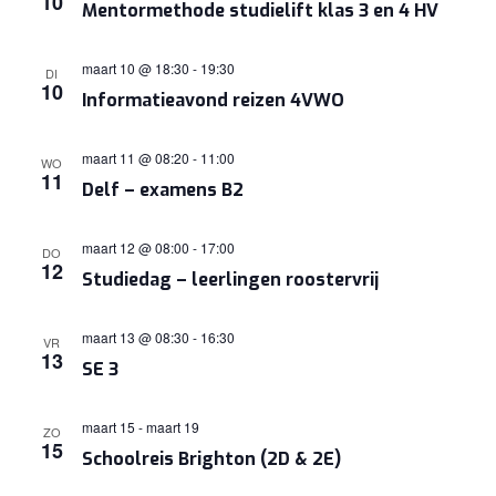
10
Mentormethode studielift klas 3 en 4 HV
maart 10 @ 18:30
-
19:30
DI
10
Informatieavond reizen 4VWO
maart 11 @ 08:20
-
11:00
WO
11
Delf – examens B2
maart 12 @ 08:00
-
17:00
DO
12
Studiedag – leerlingen roostervrij
maart 13 @ 08:30
-
16:30
VR
13
SE 3
maart 15
-
maart 19
ZO
15
Schoolreis Brighton (2D & 2E)