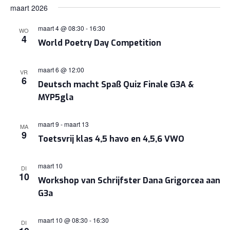
maart 2026
maart 4 @ 08:30
-
16:30
WO
4
World Poetry Day Competition
maart 6 @ 12:00
VR
6
Deutsch macht Spaß Quiz Finale G3A &
MYP5gla
maart 9
-
maart 13
MA
9
Toetsvrij klas 4,5 havo en 4,5,6 VWO
maart 10
DI
10
Workshop van Schrijfster Dana Grigorcea aan
G3a
maart 10 @ 08:30
-
16:30
DI