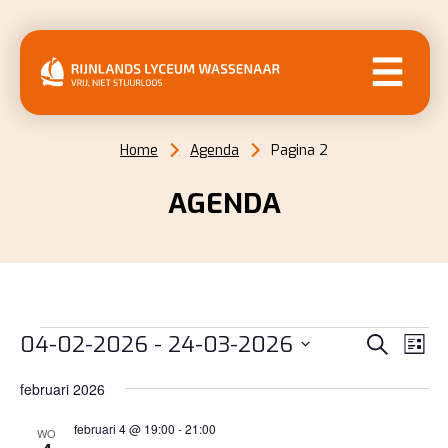
MENU
Home
Agenda
Pagina 2
AGENDA
EVENEMENTEN
EVENE
EV
04-02-2026
 - 
24-03-2026
Zoeken
Lijst
WE
ZOEKE
Selecteer
NAV
februari 2026
EN
een
datum.
februari 4 @ 19:00
-
21:00
WEERG
WO