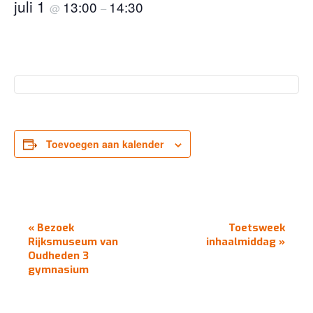
juli 1
13:00
14:30
@
–
Toevoegen aan kalender
EVENEMENT
«
Bezoek
Toetsweek
NAVIGATIE
Rijksmuseum van
inhaalmiddag
»
Oudheden 3
gymnasium