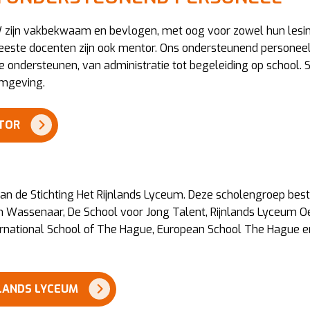
 zijn vakbekwaam en bevlogen, met oog voor zowel hun lesin
eeste docenten zijn ook mentor. Ons ondersteunend personee
te ondersteunen, van administratie tot begeleiding op school.
romgeving.
NTOR
an de Stichting Het Rijnlands Lyceum. Deze scholengroep best
m Wassenaar, De School voor Jong Talent, Rijnlands Lyceum Oe
rnational School of The Hague, European School The Hague e
NLANDS LYCEUM