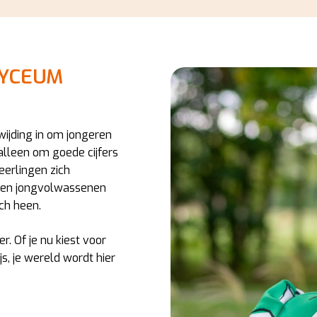
LYCEUM
wijding in om jongeren
 alleen om goede cijfers
eerlingen zich
kken jongvolwassenen
ch heen.
r. Of je nu kiest voor
js, je wereld wordt hier