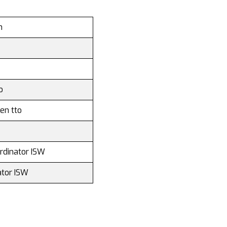
n
o
en tto
rdinator ISW
tor ISW