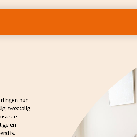
erlingen hun
ig, tweetalig
usiaste
lige en
end is.