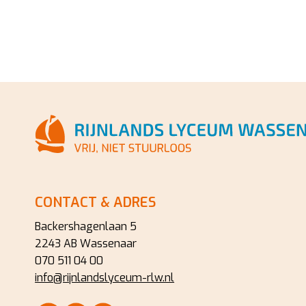
CONTACT & ADRES
Backershagenlaan 5
2243 AB Wassenaar
070 511 04 00
info@rijnlandslyceum-rlw.nl