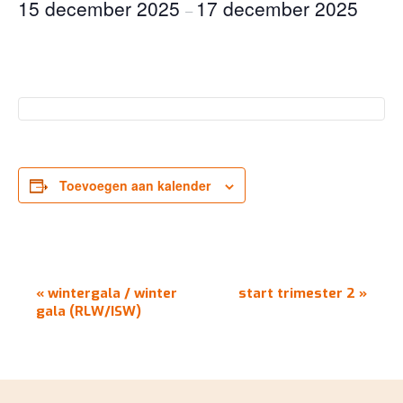
15 december 2025
17 december 2025
–
Toevoegen aan kalender
EVENEMENT
«
wintergala / winter
start trimester 2
»
NAVIGATIE
gala (RLW/ISW)