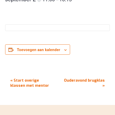
Toevoegen aan kalender
EVENEMENT
«
Start overige
Ouderavond brugklas
NAVIGATIE
klassen met mentor
»