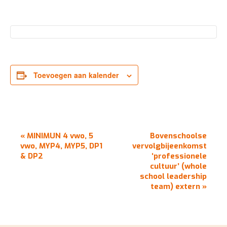
Toevoegen aan kalender
EVENEMENT
«
MINIMUN 4 vwo, 5
Bovenschoolse
NAVIGATIE
vwo, MYP4, MYP5, DP1
vervolgbijeenkomst
& DP2
‘professionele
cultuur’ (whole
school leadership
team) extern
»