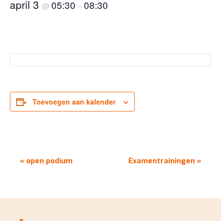
april 3
05:30
08:30
@
–
Toevoegen aan kalender
EVENEMENT
«
open podium
Examentrainingen
»
NAVIGATIE