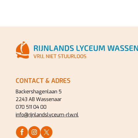
NAVIGATIE
CONTACT & ADRES
Backershagenlaan 5
2243 AB Wassenaar
070 511 04 00
info@rijnlandslyceum-rlw.nl