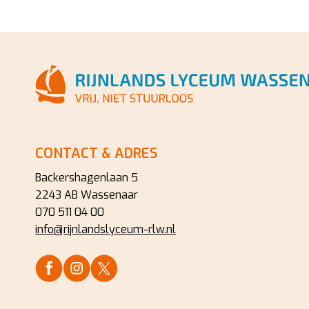
CONTACT & ADRES
Backershagenlaan 5
2243 AB Wassenaar
070 511 04 00
info@rijnlandslyceum-rlw.nl