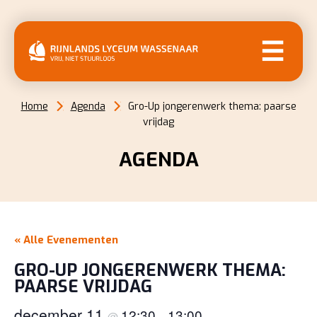
MENU
Home
Agenda
Gro-Up jongerenwerk thema: paarse
vrijdag
AGENDA
« Alle Evenementen
GRO-UP JONGERENWERK THEMA:
PAARSE VRIJDAG
december 11
12:30
13:00
@
–