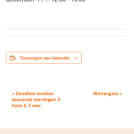
Toevoegen aan kalender
EVENEMENT
«
Deadline invullen
Wintergala
»
NAVIGATIE
keuzevak leerlingen 3
havo & 3 vwo