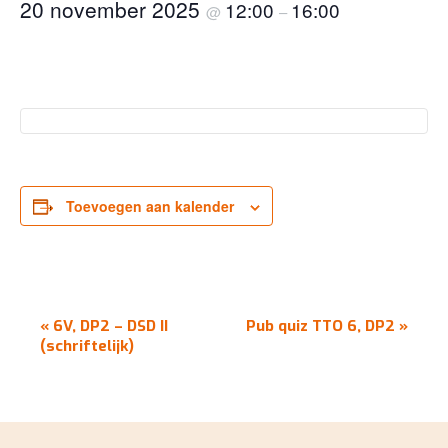
20 november 2025
12:00
16:00
@
–
Toevoegen aan kalender
EVENEMENT
«
6V, DP2 – DSD II
Pub quiz TTO 6, DP2
»
NAVIGATIE
(schriftelijk)