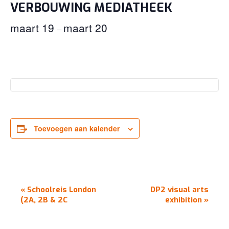
VERBOUWING MEDIATHEEK
maart 19
maart 20
–
Toevoegen aan kalender
EVENEMENT
«
Schoolreis London
DP2 visual arts
NAVIGATIE
(2A, 2B & 2C
exhibition
»