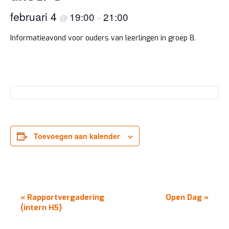
februari 4
19:00
21:00
@
–
Informatieavond voor ouders van leerlingen in groep 8.
Toevoegen aan kalender
EVENEMENT
«
Rapportvergadering
Open Dag
»
NAVIGATIE
(intern H5)