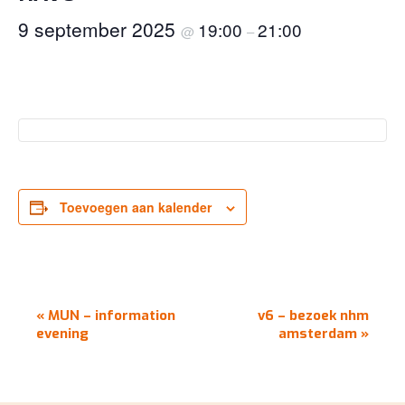
9 september 2025
19:00
21:00
@
–
Toevoegen aan kalender
EVENEMENT
«
MUN – information
v6 – bezoek nhm
NAVIGATIE
evening
amsterdam
»