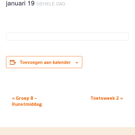
januari 19
GEHELE DAG
Toevoegen aan kalender
EVENEMENT
«
Groep 8 –
Toetsweek 2
»
NAVIGATIE
Kunstmiddag