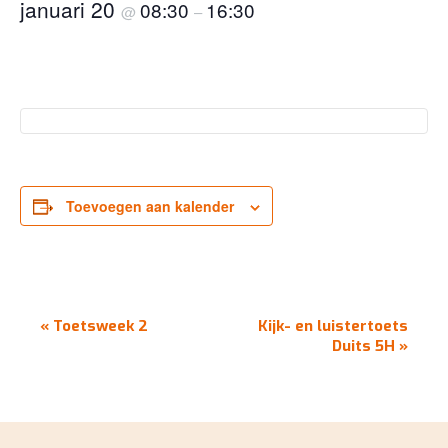
januari 20
08:30
16:30
@
–
Toevoegen aan kalender
EVENEMENT
«
Toetsweek 2
Kijk- en luistertoets
NAVIGATIE
Duits 5H
»