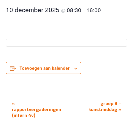
10 december 2025
08:30
16:00
@
–
Toevoegen aan kalender
EVENEMENT
«
groep 8 –
NAVIGATIE
rapportvergaderingen
kunstmiddag
»
(intern 4v)