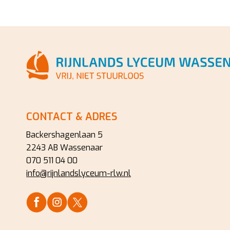
CONTACT & ADRES
Backershagenlaan 5
2243 AB Wassenaar
070 511 04 00
info@rijnlandslyceum-rlw.nl