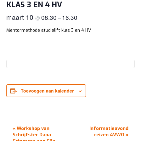
KLAS 3 EN 4 HV
maart 10
08:30
16:30
@
–
Mentormethode studielift klas 3 en 4 HV
Toevoegen aan kalender
EVENEMENT
«
Workshop van
Informatieavond
NAVIGATIE
Schrijfster Dana
reizen 4VWO
»
Grigorcea aan G3a