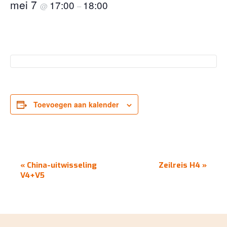
mei 7
17:00
18:00
@
–
Toevoegen aan kalender
EVENEMENT
«
China-uitwisseling
Zeilreis H4
»
NAVIGATIE
V4+V5