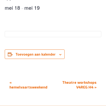
mei 18
mei 19
–
Toevoegen aan kalender
EVENEMENT
«
Theatre workshops
NAVIGATIE
hemelvaartsweekend
V4REG H4
»