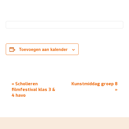
Toevoegen aan kalender
EVENEMENT
«
Scholieren
Kunstmiddag groep 8
NAVIGATIE
filmfestival klas 3 &
»
4 havo