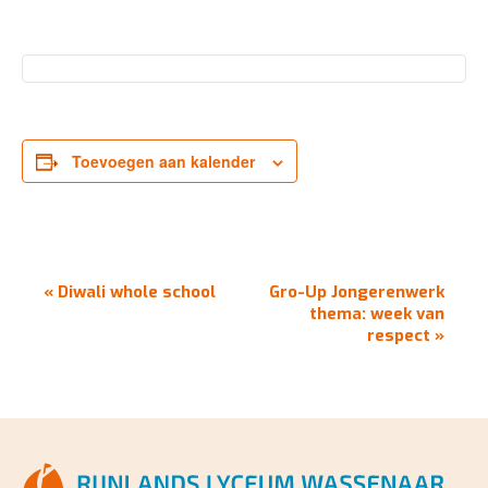
Toevoegen aan kalender
EVENEMENT
«
Diwali whole school
Gro-Up Jongerenwerk
NAVIGATIE
thema: week van
respect
»