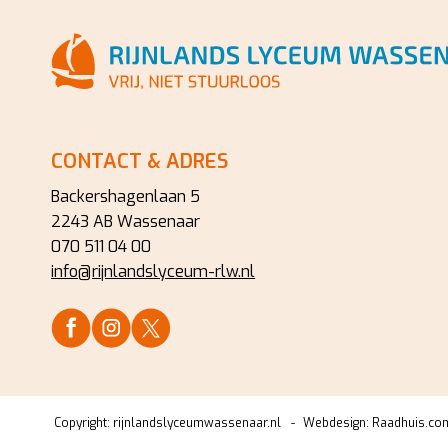
CONTACT & ADRES
Backershagenlaan 5
2243 AB Wassenaar
070 511 04 00
info@rijnlandslyceum-rlw.nl
Copyright:
rijnlandslyceumwassenaar.nl
Webdesign:
Raadhuis.co