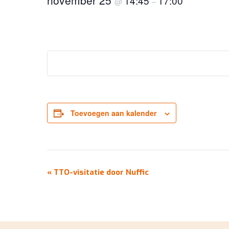
november 25
14:45
17:00
@
–
Toevoegen aan kalender
EVENEMENT
«
TTO-visitatie door Nuffic
NAVIGATIE