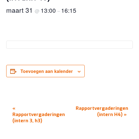
maart 31
13:00
16:15
@
–
Toevoegen aan kalender
EVENEMENT
«
Rapportvergaderingen
NAVIGATIE
Rapportvergaderingen
(intern H4)
»
(intern 3, h3)