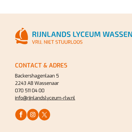
CONTACT & ADRES
Backershagenlaan 5
2243 AB Wassenaar
070 511 04 00
info@rijnlandslyceum-rlw.nl