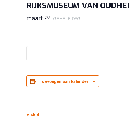
RIJKSMUSEUM VAN OUDHED
maart 24
GEHELE DAG
Toevoegen aan kalender
EVENEMENT
«
SE 3
NAVIGATIE