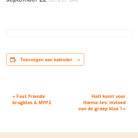
Toevoegen aan kalender
EVENEMENT
«
Fast friends
Halt komt voor
NAVIGATIE
brugklas & MYP2
thema-les: invloed
van de groep klas 1
»