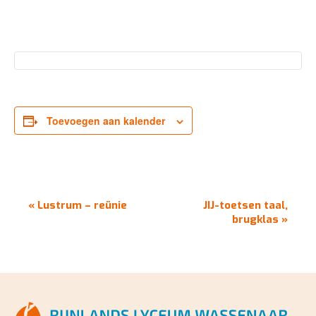
Toevoegen aan kalender
EVENEMENT
«
Lustrum – reünie
JIJ-toetsen taal,
NAVIGATIE
brugklas
»