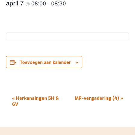
april 7
08:00
08:30
@
–
Toevoegen aan kalender
EVENEMENT
«
Herkansingen 5H &
MR-vergadering (4)
»
NAVIGATIE
6V