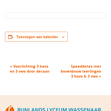
Toevoegen aan kalender
EVENEMENT
«
Voorlichting 3 havo
Speeddates met
NAVIGATIE
en 3 vwo door decaan
bovenbouw leerlingen
3 havo & 3 vwo
»