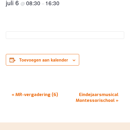
juli 6
08:30
16:30
@
–
Toevoegen aan kalender
EVENEMENT
«
MR-vergadering (6)
Eindejaarsmusical
NAVIGATIE
Montessorischool
»