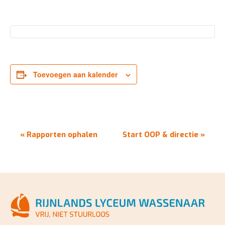
Toevoegen aan kalender
EVENEMENT
«
Rapporten ophalen
Start OOP & directie
»
NAVIGATIE