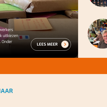
werkers
 uitkiezen
. Onder
LEES MEER