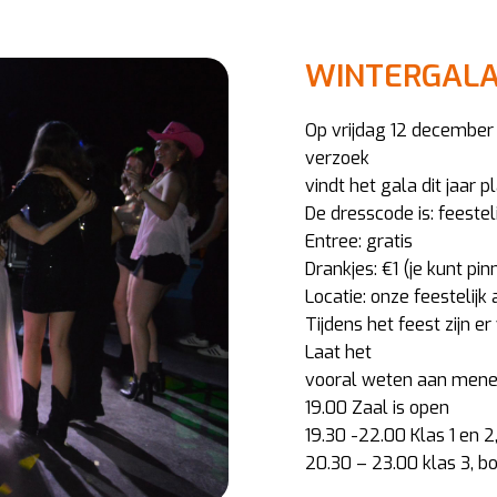
WINTERGAL
Op vrijdag 12 december 
verzoek
vindt het gala dit jaar 
De dresscode is: feesteli
Entree: gratis
Drankjes: €1 (je kunt pin
Locatie: onze feestelij
Tijdens het feest zijn e
Laat het
vooral weten aan menee
19.00 Zaal is open
19.30 -22.00 Klas 1 en 2
20.30 – 23.00 klas 3, b