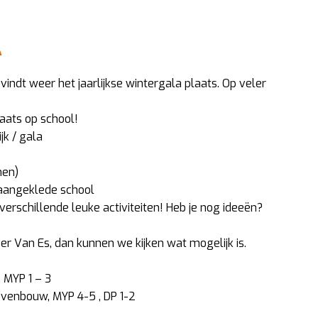
A
vindt weer het jaarlijkse wintergala plaats. Op veler
plaats op school!
jk / gala
nen)
k aangeklede school
r verschillende leuke activiteiten! Heb je nog ideeën?
r Van Es, dan kunnen we kijken wat mogelijk is.
, MYP 1 – 3
ovenbouw, MYP 4-5 , DP 1-2