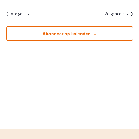
MEI
ZOEKE
Selecteer
NAV
2026
EN
een
Vorige dag
Volgende dag
datum.
WEERG
NAVIGA
Abonneer op kalender