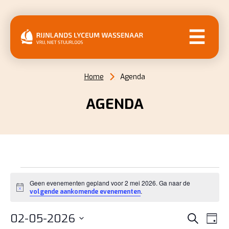
MENU
Home
Agenda
AGENDA
EVENEMENTEN
Geen evenementen gepland voor 2 mei 2026. Ga naar de
IN
Bericht
.
volgende aankomende evenementen
2
EVENE
EV
02-05-2026
Zoeken
Dag
WE