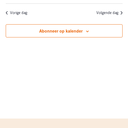
JUNI
ZOEKE
Selecteer
NAV
2026
EN
een
Vorige dag
Volgende dag
datum.
WEERG
NAVIGA
Abonneer op kalender