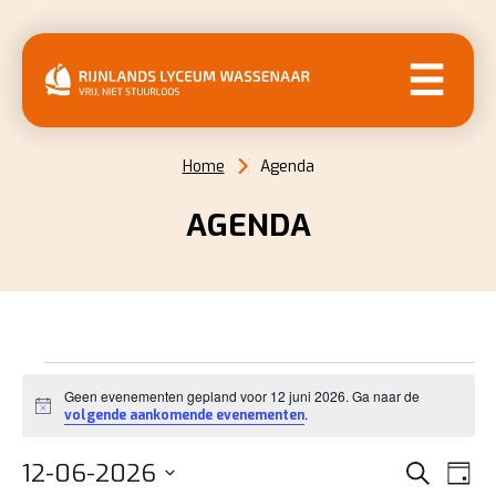
MENU
Home
Agenda
AGENDA
EVENEMENTEN
Geen evenementen gepland voor 12 juni 2026. Ga naar de
IN
Bericht
.
volgende aankomende evenementen
12
EVENE
EV
12-06-2026
Zoeken
Dag
WE