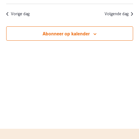
JUNI
ZOEKE
Selecteer
NAV
2026
EN
een
Vorige dag
Volgende dag
datum.
WEERG
NAVIGA
Abonneer op kalender