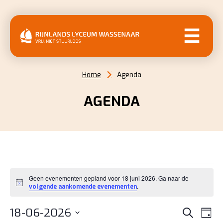
MENU
Home
Agenda
AGENDA
EVENEMENTEN
Geen evenementen gepland voor 18 juni 2026. Ga naar de
IN
Bericht
.
volgende aankomende evenementen
18
EVENE
EV
18-06-2026
Zoeken
Dag
WE