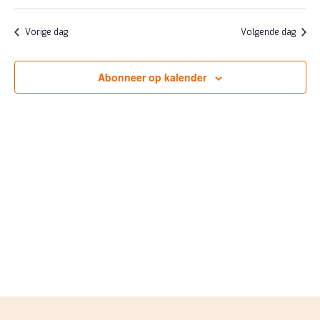
JUNI
ZOEKE
Selecteer
NAV
2026
EN
een
Vorige dag
Volgende dag
datum.
WEERG
NAVIGA
Abonneer op kalender