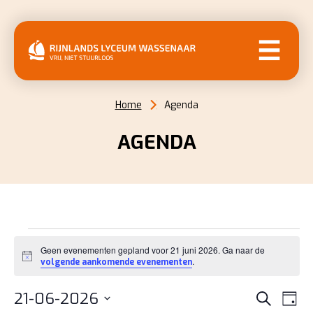
MENU
Home
Agenda
AGENDA
EVENEMENTEN
Geen evenementen gepland voor 21 juni 2026. Ga naar de
IN
Bericht
.
volgende aankomende evenementen
21
EVENE
EV
21-06-2026
Zoeken
Dag
WE