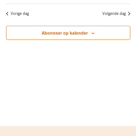
JULI
ZOEKE
Selecteer
NAV
2026
EN
een
Vorige dag
Volgende dag
datum.
WEERG
NAVIGA
Abonneer op kalender