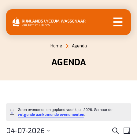
MENU
Home
Agenda
AGENDA
EVENEMENTEN
Geen evenementen gepland voor 4 juli 2026. Ga naar de
IN
Bericht
.
volgende aankomende evenementen
4
EVENE
EV
04-07-2026
Zoeken
Dag
WE