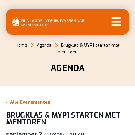
MENU
Home
Agenda
Brugklas & MYP1 starten met
mentoren
AGENDA
« Alle Evenementen
BRUGKLAS & MYP1 STARTEN MET
MENTOREN
september 2
08:25
10:40
@
–