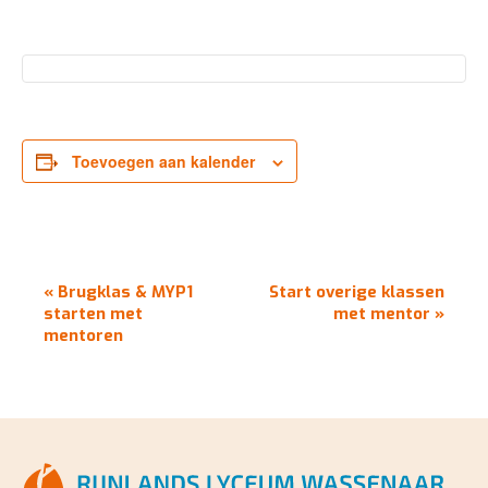
Toevoegen aan kalender
EVENEMENT
«
Brugklas & MYP1
Start overige klassen
NAVIGATIE
starten met
met mentor
»
mentoren