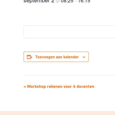
september 2
08:25
16:15
@
–
Toevoegen aan kalender
EVENEMENT
«
Workshop rekenen voor 4 docenten
NAVIGATIE