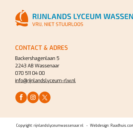
CONTACT & ADRES
Backershagenlaan 5
2243 AB Wassenaar
070 511 04 00
info@rijnlandslyceum-rlw.nl
Copyright:
rijnlandslyceumwassenaar.nl
Webdesign:
Raadhuis.co