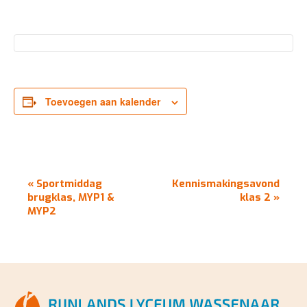
Toevoegen aan kalender
EVENEMENT
«
Sportmiddag
Kennismakingsavond
NAVIGATIE
brugklas, MYP1 &
klas 2
»
MYP2