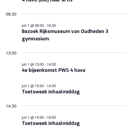
JULI
NAVIGA
2026
08:30
juli 1 @ 08:30
-
16:30
Bezoek Rijksmuseum van Oudheden 3
gymnasium
13:00
juli 1 @ 13:00
-
14:30
4e bijeenkomst PWS 4 havo
juli 1 @ 13:00
-
14:30
Toetsweek inhaalmiddag
14:30
juli 1 @ 14:30
-
16:00
Toetsweek inhaalmiddag