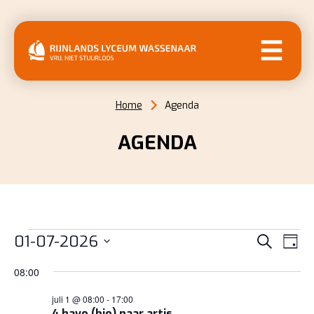
MENU
Home
Agenda
AGENDA
EVENEMENTEN
EVENE
EV
01-07-2026
Zoeken
Dag
WE
ZOEKE
IN
Selecteer
NAV
08:00
EN
een
1
juli 1 @ 08:00
-
17:00
datum.
WEERG
4 havo (bio) naar artis