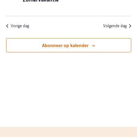
JULI
NAVIGA
2026
Vorige dag
Volgende dag
Abonneer op kalender