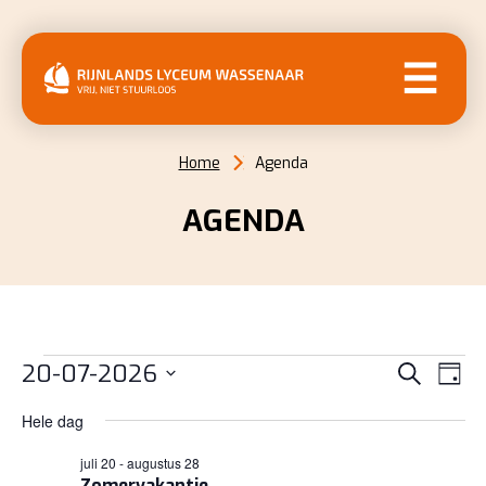
MENU
Home
Agenda
AGENDA
EVENEMENTEN
EVENE
EV
20-07-2026
Zoeken
Dag
WE
ZOEKE
IN
Selecteer
NAV
Hele dag
EN
een
20
juli 20
-
augustus 28
datum.
WEERG
Zomervakantie