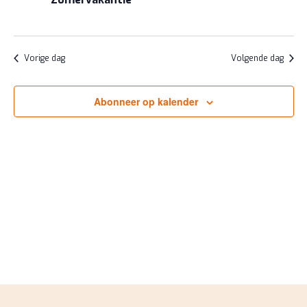
JULI
NAVIGA
2026
Vorige dag
Volgende dag
Abonneer op kalender