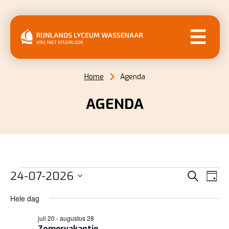
MENU
Home
Agenda
AGENDA
EVENEMENTEN
EVENE
EV
24-07-2026
Zoeken
Dag
WE
ZOEKE
IN
Selecteer
NAV
Hele dag
EN
een
24
juli 20
-
augustus 28
datum.
WEERG
Zomervakantie