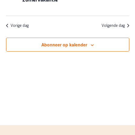
AUGUSTUS
NAVIGA
2026
Vorige dag
Volgende dag
Abonneer op kalender