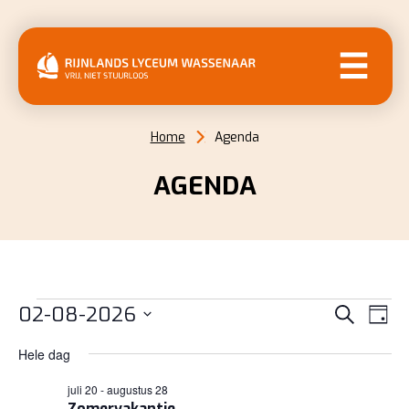
MENU
Home
Agenda
AGENDA
EVENEMENTEN
EVENE
EV
02-08-2026
Zoeken
Dag
WE
ZOEKE
IN
Selecteer
NAV
Hele dag
EN
een
2
juli 20
-
augustus 28
datum.
WEERG
Zomervakantie