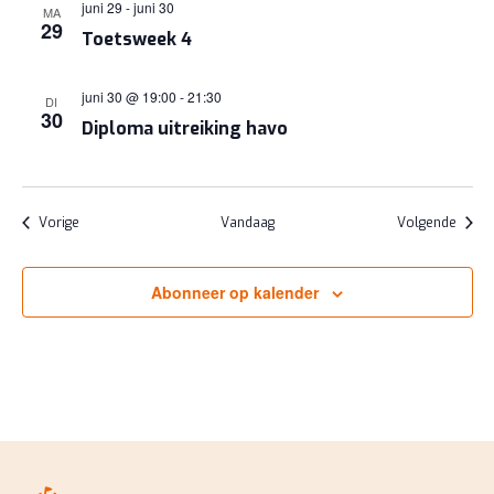
juni 29
-
juni 30
MA
29
Toetsweek 4
juni 30 @ 19:00
-
21:30
DI
30
Diploma uitreiking havo
Evenementen
Evene
Vorige
Vandaag
Volgende
Abonneer op kalender