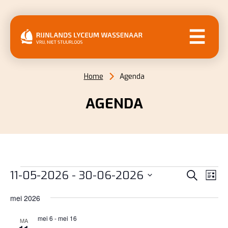
MENU
Home
Agenda
AGENDA
EVENEMENTEN
EVENE
EV
11-05-2026
 - 
30-06-2026
Zoeken
Lijst
WE
ZOEKE
Selecteer
NAV
mei 2026
EN
een
datum.
mei 6
-
mei 16
WEERG
MA