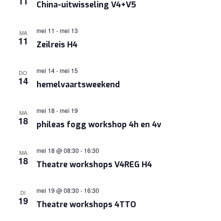
11
China-uitwisseling V4+V5
NAVIGA
mei 11
-
mei 13
MA
11
Zeilreis H4
mei 14
-
mei 15
DO
14
hemelvaartsweekend
mei 18
-
mei 19
MA
18
phileas fogg workshop 4h en 4v
mei 18 @ 08:30
-
16:30
MA
18
Theatre workshops V4REG H4
mei 19 @ 08:30
-
16:30
DI
19
Theatre workshops 4TTO