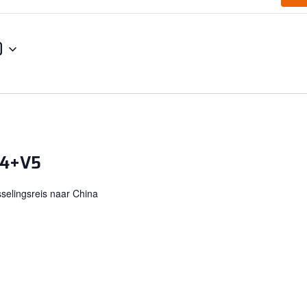
0
V4+V5
selingsreis naar China