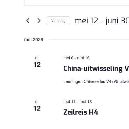
ZOEKEN
een
EN
keyword
WEERGEVEN
mei 12
 - 
juni 3
in.
Vandaag
Zoek
NAVIGATIE
Selecteer
voor
een
mei 2026
Evenementen
datum.
met
mei 6
-
mei 16
DI
keyword.
12
China-uitwisseling 
Leerlingen Chinese les V4+V5 uitwis
mei 11
-
mei 13
DI
12
Zeilreis H4