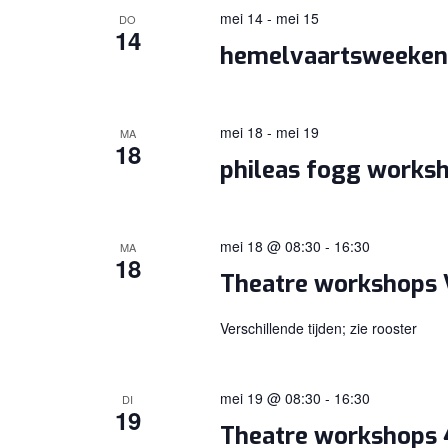
mei 14
-
mei 15
DO
14
hemelvaartsweeke
mei 18
-
mei 19
MA
18
phileas fogg works
mei 18 @ 08:30
-
16:30
MA
18
Theatre workshops
Verschillende tijden; zie rooster
mei 19 @ 08:30
-
16:30
DI
19
Theatre workshops