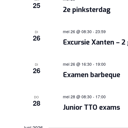
25
2e pinksterdag
mei 26 @ 08:30
-
23:59
DI
26
Excursie Xanten – 2
mei 26 @ 16:30
-
19:00
DI
26
Examen barbeque
mei 28 @ 08:30
-
17:00
DO
28
Junior TTO exams
juni 2026