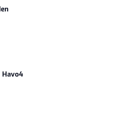
den
S Havo4