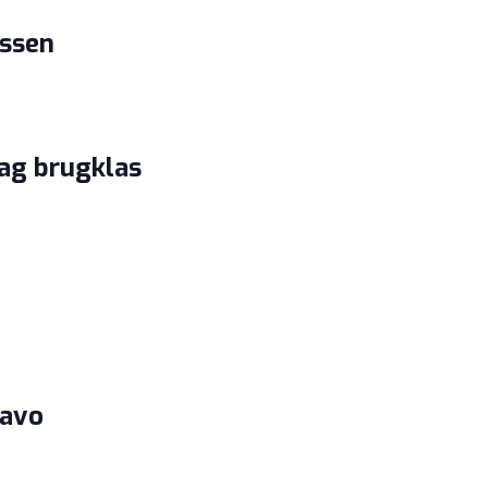
assen
ag brugklas
havo