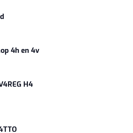
nd
hop 4h en 4v
 V4REG H4
 4TTO