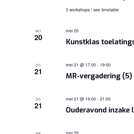
3 workshops / see timetable
mei 20
WO
20
Kunstklas toelatin
mei 21 @ 17:00
-
19:00
DO
21
MR-vergadering (5)
mei 21 @ 19:00
-
21:00
DO
21
Ouderavond inzake 
mei 25
MA